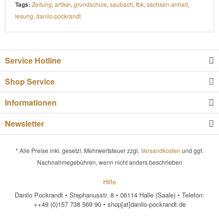
Tags:
Zeitung
,
artikel
,
grundschule
,
saubach
,
fbk
,
sachsen-anhalt
,
lesung
,
danilo pockrandt
Service Hotline
Shop Service
Informationen
Newsletter
* Alle Preise inkl. gesetzl. Mehrwertsteuer zzgl.
Versandkosten
und ggf.
Nachnahmegebühren, wenn nicht anders beschrieben
Hilfe
Danilo Pockrandt • Stephanusstr. 8 • 06114 Halle (Saale) • Telefon:
++49 (0)157 738 569 90 • shop[at]danilo-pockrandt.de