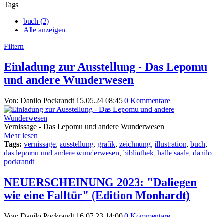
Tags
buch (2)
Alle anzeigen
Filtern
Einladung zur Ausstellung - Das Lepomu
und andere Wunderwesen
Von: Danilo Pockrandt
15.05.24 08:45
0 Kommentare
Vernissage - Das Lepomu und andere Wunderwesen
Mehr lesen
Tags:
vernissage
,
ausstellung
,
grafik
,
zeichnung
,
illustration
,
buch
,
das lepomu und andere wunderwesen
,
bibliothek
,
halle saale
,
danilo
pockrandt
NEUERSCHEINUNG 2023: "Daliegen
wie eine Falltür" (Edition Monhardt)
Von: Danilo Pockrandt
16.07.23 14:00
0 Kommentare